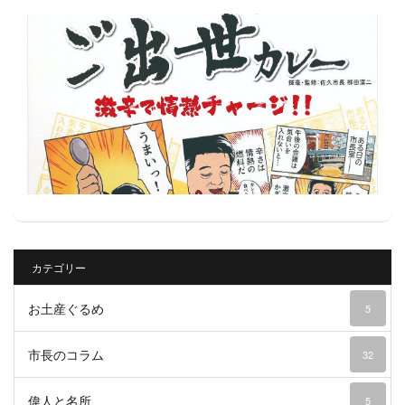
カテゴリー
お土産ぐるめ
5
市長のコラム
32
偉人と名所
5