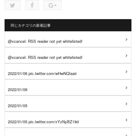
同じカテゴリの新着記事
@xcancel: RSS reader not yet whitelisted!
@xcancel: RSS reader not yet whitelisted!
2022/01/06 pic.twitter.com/wHwNQIaair
2022/01/06
2022/01/05
2022/01/05 pic.twitter.com/xYzNyBZ19d